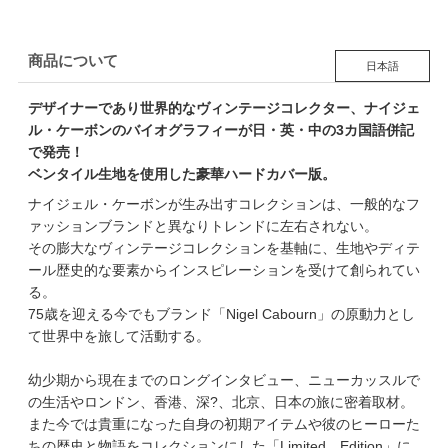
商品について
日本語
デザイナーであり世界的なヴィンテージコレクター、ナイジェ
ル・ケーボンのバイオグラフィーが日・英・中の3カ国語併記
で発売！
ベンタイル生地を使用した豪華ハードカバー版。
ナイジェル・ケーボンが生み出すコレクションは、一般的なフ
ァッションブランドと異なりトレンドに左右されない。
その膨大なヴィンテージコレクションを基軸に、生地やディテ
ール歴史的な要素からインスピレーションを受けて創られてい
る。
75歳を迎える今でもブランド「Nigel Cabourn」の原動力とし
て世界中を旅して活動する。
幼少期から現在までのロングインタビュー、ニューカッスルで
の生活やロンドン、香港、深?、北京、日本の旅に密着取材。
また今では貴重になった自身の初期アイテムや彼のヒーローた
ちの歴史と物語をコレクションにした「Limited Edition」に