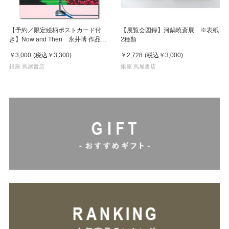
【予約／限定絵柄ポストカード付
【展覧会図録】河鍋暁斎展 ※表紙
き】Now and Then 永井博 作品
2種類
集 ※8月下旬頃の発送予定
￥3,000
(税込
￥3,300
)
￥2,728
(税込
￥3,000
)
銀座 蔦屋書店
銀座 蔦屋書店