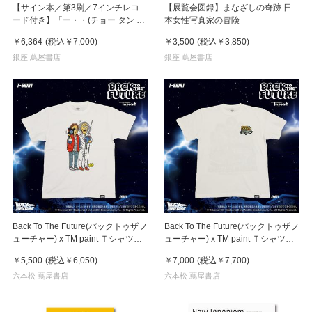
【サイン本／第3刷／7インチレコ
【展覧会図録】まなざしの奇跡 日
ード付き】「ー・・(チョー タン タ
本女性写真家の冒険
ン)」 濵本奏 写真集
￥6,364
(税込
￥7,000
)
￥3,500
(税込
￥3,850
)
銀座 蔦屋書店
銀座 蔦屋書店
Back To The Future(バックトゥザフ
Back To The Future(バックトゥザフ
ューチャー) x TM paint Ｔシャツ
ューチャー) x TM paint Ｔシャツ
Marty(マーティ) & Doc(ドク)
Key Visual White
￥5,500
(税込
￥6,050
)
￥7,000
(税込
￥7,700
)
六本松 蔦屋書店
六本松 蔦屋書店