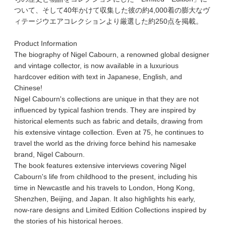
ついて、そして40年かけて収集した彼の約4,000着の膨大なヴ
ィテージウエアコレクションより厳選した約250点を掲載。
Product Information
The biography of Nigel Cabourn, a renowned global designer
and vintage collector, is now available in a luxurious
hardcover edition with text in Japanese, English, and
Chinese!
Nigel Cabourn's collections are unique in that they are not
influenced by typical fashion trends. They are inspired by
historical elements such as fabric and details, drawing from
his extensive vintage collection. Even at 75, he continues to
travel the world as the driving force behind his namesake
brand, Nigel Cabourn.
The book features extensive interviews covering Nigel
Cabourn's life from childhood to the present, including his
time in Newcastle and his travels to London, Hong Kong,
Shenzhen, Beijing, and Japan. It also highlights his early,
now-rare designs and Limited Edition Collections inspired by
the stories of his historical heroes.