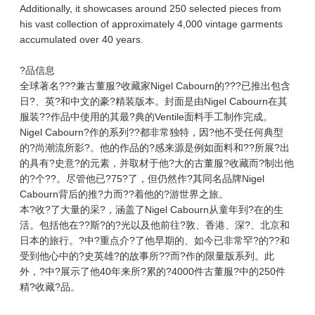
Additionally, it showcases around 250 selected pieces from
his vast collection of approximately 4,000 vintage garments
accumulated over 40 years.
?品信息
全球著名???兼古董服?收藏家Nigel Cabourn的???已推出包含
日?、英?和中文的豪?精装版本。封面是由Nigel Cabourn在其
服装??作品中使用的其最?典的Ventile面料手工制作完成。
Nigel Cabourn?作的系列??都非常独特，因?他不受任何典型
的?尚潮流所影?。他的作品的?感来源是例如面料和??所展?出
的具有?史意?的元素，并取材于他?大的古董服?收藏而?制出他
的?个??。尽管他已?75?了，但仍然作?其同名品牌Nigel
Cabourn背后的推?力而??着他的?游世界之旅。
本?收?了大量的采?，涵盖了Nigel Cabourn从童年到?在的生
活。包括他在??斯?的?光以及他前往?敦、香港、深?、北京和
日本的旅行。?中?重点介?了他早期的、如今已非常罕?的??和
受到他心中的?史英雄?的故事所??而?作的限量版系列。此
外，?中?展示了他40年来所?累的?4000件古董服?中的250件
精?收藏?品。