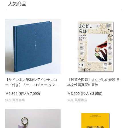
人気商品
【サイン本／第3刷／7インチレコ
【展覧会図録】まなざしの奇跡 日
ード付き】「ー・・(チョー タン タ
本女性写真家の冒険
ン)」 濵本奏 写真集
￥6,364
(税込
￥7,000
)
￥3,500
(税込
￥3,850
)
銀座 蔦屋書店
銀座 蔦屋書店