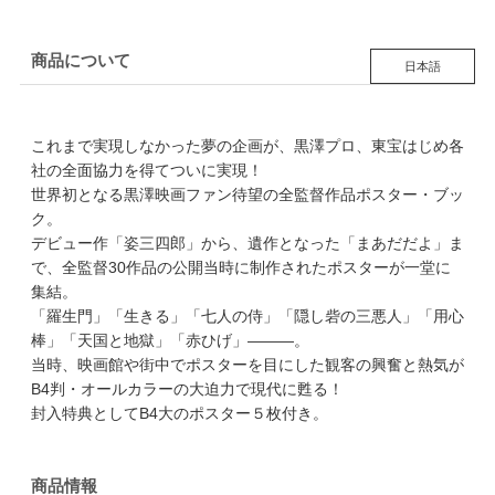
商品について
日本語
これまで実現しなかった夢の企画が、黒澤プロ、東宝はじめ各
社の全面協力を得てついに実現！
世界初となる黒澤映画ファン待望の全監督作品ポスター・ブッ
ク。
デビュー作「姿三四郎」から、遺作となった「まあだだよ」ま
で、全監督30作品の公開当時に制作されたポスターが一堂に
集結。
「羅生門」「生きる」「七人の侍」「隠し砦の三悪人」「用心
棒」「天国と地獄」「赤ひげ」―――。
当時、映画館や街中でポスターを目にした観客の興奮と熱気が
B4判・オールカラーの大迫力で現代に甦る！
封入特典としてB4大のポスター５枚付き。
商品情報