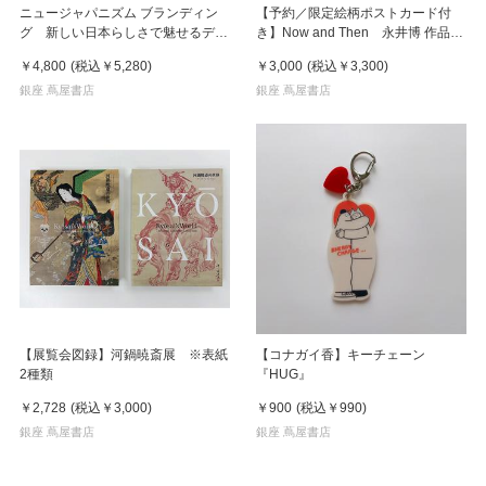
ニュージャパニズム ブランディン
【予約／限定絵柄ポストカード付
グ 新しい日本らしさで魅せるデザ
き】Now and Then 永井博 作品
イン
集 ※8月下旬頃の発送予定
￥4,800
(税込
￥5,280
)
￥3,000
(税込
￥3,300
)
銀座 蔦屋書店
銀座 蔦屋書店
【展覧会図録】河鍋暁斎展 ※表紙
【コナガイ香】キーチェーン
2種類
『HUG』
￥2,728
(税込
￥3,000
)
￥900
(税込
￥990
)
銀座 蔦屋書店
銀座 蔦屋書店