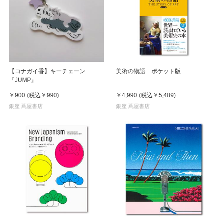
【コナガイ香】キーチェーン
美術の物語 ポケット版
『JUMP』
￥900
(税込
￥990
)
￥4,990
(税込
￥5,489
)
銀座 蔦屋書店
銀座 蔦屋書店