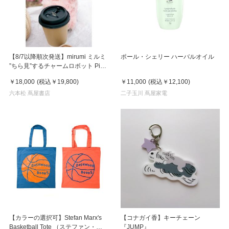
【8/7以降順次発送】mirumi ミルミ
ポール・シェリー ハーバルオイル
”ちら見”するチャームロボット Pink
ピンク
￥18,000
(税込
￥19,800
)
￥11,000
(税込
￥12,100
)
六本松 蔦屋書店
二子玉川 蔦屋家電
【カラーの選択可】Stefan Marx's
【コナガイ香】キーチェーン
Basketball Tote （ステファン・マ
『JUMP』