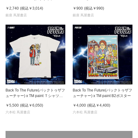
ルクス）トートバッグ
￥2,740
(税込
￥3,014
)
￥900
(税込
￥990
)
銀座 蔦屋書店
銀座 蔦屋書店
Back To The Future(バックトゥザフ
Back To The Future(バックトゥザフ
ューチャー) x TM paint Ｔシャツ
ューチャー) x TM paint B2ポスター
Marty(マーティ) & Doc(ドク)
￥5,500
(税込
￥6,050
)
￥4,000
(税込
￥4,400
)
六本松 蔦屋書店
六本松 蔦屋書店