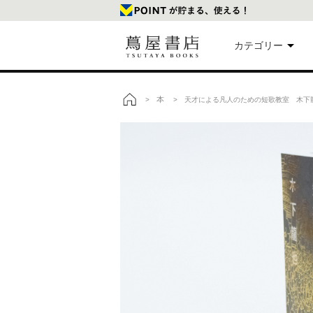
カテゴリー
美
本
>
> 天才による凡人のための短歌教室 木下
トップ
本
映
楽
文
雑