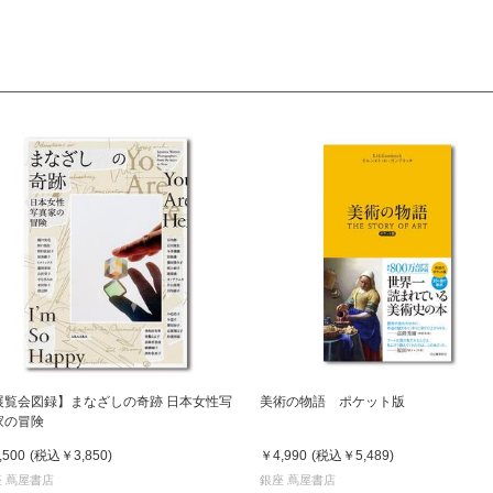
展覧会図録】まなざしの奇跡 日本女性写
美術の物語 ポケット版
家の冒険
,500
(税込
￥3,850
)
￥4,990
(税込
￥5,489
)
 蔦屋書店
銀座 蔦屋書店