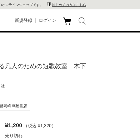
のオンラインショップです。
はじめての方はこちら
新規登録
ログイン
カ
玉川
ート
家電
る凡人のための短歌教室 木下
山 蔦
店
ク社
 蔦屋
都岡崎 蔦屋書店
¥1,200
（税込 ¥1,320
）
木 蔦
売り切れ
店