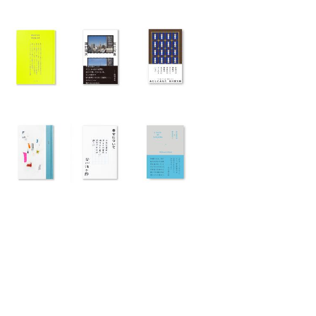
松 蔦
店