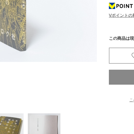
京都
Vポイントの
電
書店
この商品は現
品
京都
蔦屋
ギフト
梅田
書店
枚方
こ
書店
広島