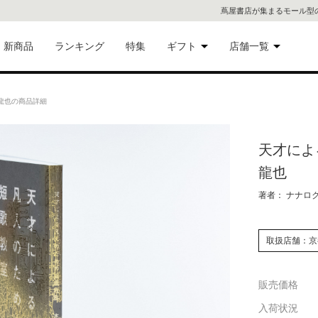
蔦屋書店が集まるモール型
新商品
ランキング
特集
ギフト
店舗一覧
二子
術品
ギフトにおすすめ
龍也の商品詳細
蔦屋
eギフト
天才によ
代官
龍也
屋書
像・音
著者： ナナロ
銀座
取扱店舗：京
書店
具
販売価格
六本
入荷状況
貨
屋書