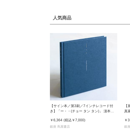
人気商品
【サイン本／第3刷／7インチレコード付
【
き】「ー・・(チョー タン タン)」 濵本奏
真
写真集
￥6,364
(税込
￥7,000
)
￥3
銀座 蔦屋書店
銀座