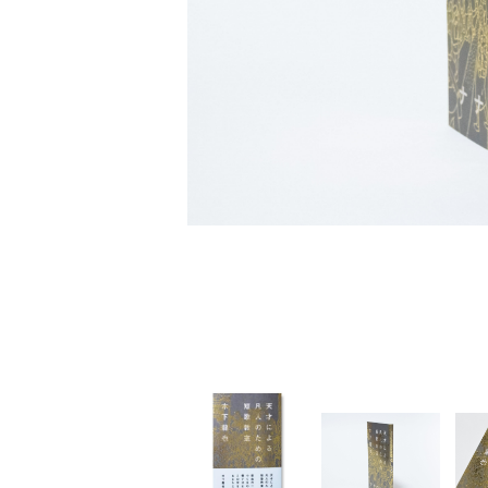
家
食
e