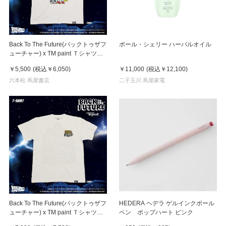
Back To The Future(バックトゥザフ
ポール・シェリー ハーバルオイル
ューチャー) x TM paint Ｔシャツ
Marty(マーティ) & Doc(ドク)
￥5,500
(税込
￥6,050
)
￥11,000
(税込
￥12,100
)
六本松 蔦屋書店
二子玉川 蔦屋家電
Back To The Future(バックトゥザフ
HEDERA ヘデラ ゲルインクボール
ューチャー) x TM paint Ｔシャツ
ペン ポップハート ピンク
Key Visual White