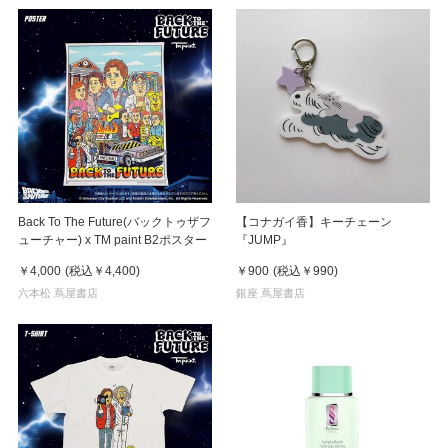
Back To The Future(バックトゥザフ
【コナガイ香】キーチェーン
ューチャー) x TM paint B2ポスター
『JUMP』
￥4,000
(税込
￥4,400
)
￥900
(税込
￥990
)
六本松 蔦屋書店
銀座 蔦屋書店