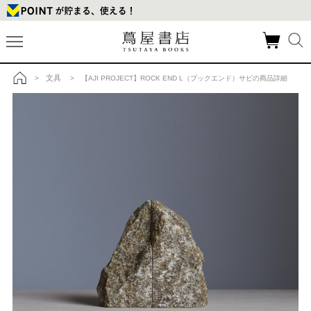
文具
>
> 【AJI PROJECT】ROCK END L（ブックエンド）サビの商品詳細
トップ