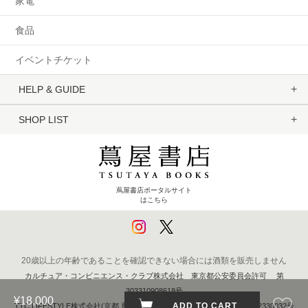
家電
食品
イベントチケット
HELP & GUIDE
SHOP LIST
蔦屋書店ポータルサイト
はこちら
20歳以上の年齢であることを確認できない場合には酒類を販売しません
カルチュア・コンビニエンス・クラブ株式会社 東京都公安委員会許可 第
303310908618号
¥18,000
ADD TO CART
TTC LIFESTYLE株式会社(京都 蔦屋書店) 京都府公安委員会 第611262330032号