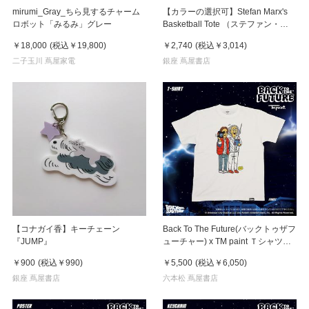
mirumi_Gray_ちら見するチャーム
【カラーの選択可】Stefan Marx's
ロボット「みるみ」グレー
Basketball Tote （ステファン・マ
ルクス）トートバッグ
￥18,000
(税込
￥19,800
)
￥2,740
(税込
￥3,014
)
二子玉川 蔦屋家電
銀座 蔦屋書店
【コナガイ香】キーチェーン
Back To The Future(バックトゥザフ
『JUMP』
ューチャー) x TM paint Ｔシャツ
Marty(マーティ) & Doc(ドク)
￥900
(税込
￥990
)
￥5,500
(税込
￥6,050
)
銀座 蔦屋書店
六本松 蔦屋書店