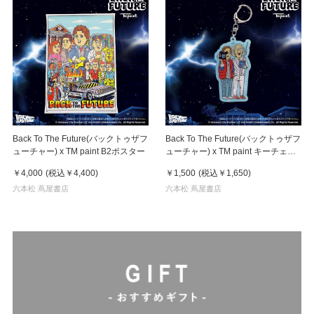
Back To The Future(バックトゥザフ
Back To The Future(バックトゥザフ
ューチャー) x TM paint B2ポスター
ューチャー) x TM paint キーチェー
ン Marty & Doc(マーティ＆ドク)
￥4,000
(税込
￥4,400
)
￥1,500
(税込
￥1,650
)
六本松 蔦屋書店
六本松 蔦屋書店