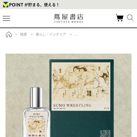
雑貨
暮らし・インテリア
アロマディフューザー・フレグランス
>
>
>
>
トップ