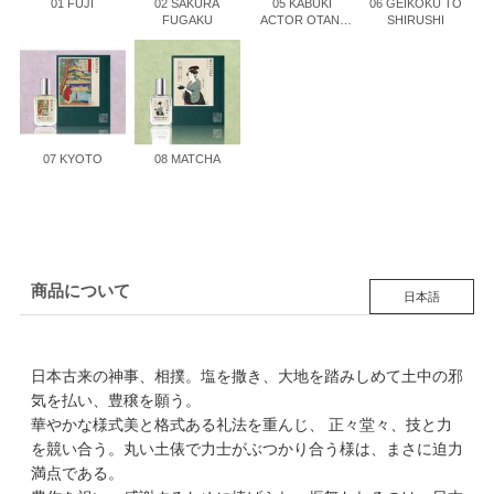
01 FUJI
02 SAKURA
05 KABUKI
06 GEIKOKU TO
FUGAKU
ACTOR OTANI
SHIRUSHI
ONIJI III
07 KYOTO
08 MATCHA
商品について
日本語
日本古来の神事、相撲。塩を撒き、大地を踏みしめて土中の邪
気を払い、豊穣を願う。
華やかな様式美と格式ある礼法を重んじ、 正々堂々、技と力
を競い合う。丸い土俵で力士がぶつかり合う様は、まさに迫力
満点である。