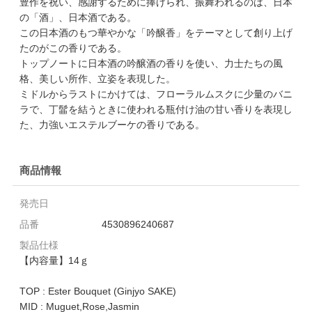
豊作を祝い、感謝するために捧げられ、振舞われるのは、日本
の「酒」、日本酒である。
この日本酒のもつ華やかな「吟醸香」をテーマとして創り上げ
たのがこの香りである。
トップノートに日本酒の吟醸酒の香りを使い、力士たちの風
格、美しい所作、立姿を表現した。
ミドルからラストにかけては、フローラルムスクに少量のバニ
ラで、丁髷を結うときに使われる瓶付け油の甘い香りを表現し
た、力強いエステルブーケの香りである。
商品情報
発売日
品番
4530896240687
製品仕様
【内容量】14ｇ
TOP : Ester Bouquet (Ginjyo SAKE)
MID : Muguet,Rose,Jasmin