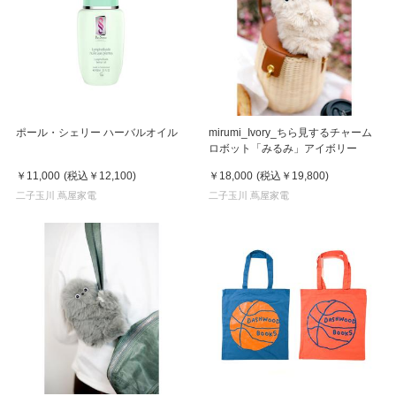
ポール・シェリー ハーバルオイル
mirumi_Ivory_ちら見するチャーム
ロボット「みるみ」アイボリー
￥11,000
(税込
￥12,100
)
￥18,000
(税込
￥19,800
)
二子玉川 蔦屋家電
二子玉川 蔦屋家電