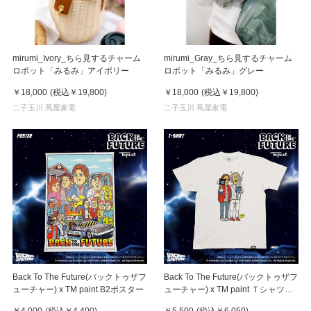
mirumi_Ivory_ちら見するチャーム
mirumi_Gray_ちら見するチャーム
ロボット「みるみ」アイボリー
ロボット「みるみ」グレー
￥18,000
(税込
￥19,800
)
￥18,000
(税込
￥19,800
)
二子玉川 蔦屋家電
二子玉川 蔦屋家電
Back To The Future(バックトゥザフ
Back To The Future(バックトゥザフ
ューチャー) x TM paint B2ポスター
ューチャー) x TM paint Ｔシャツ
Marty(マーティ) & Doc(ドク)