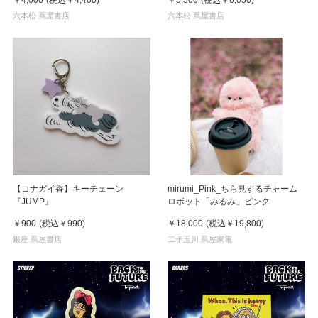
￥4,000
(税込
￥4,400
)
￥5,500
(税込
￥6,050
)
六本松 蔦屋書店
六本松 蔦屋書店
【コナガイ香】キーチェーン
mirumi_Pink_ちら見するチャーム
『JUMP』
ロボット「みるみ」ピンク
￥900
(税込
￥990
)
￥18,000
(税込
￥19,800
)
銀座 蔦屋書店
二子玉川 蔦屋家電