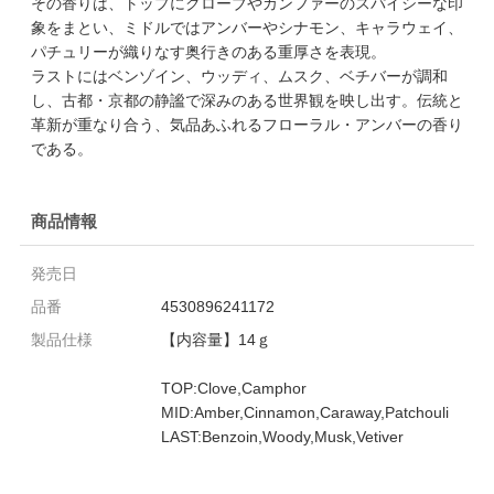
その香りは、トップにクローブやカンファーのスパイシーな印
象をまとい、ミドルではアンバーやシナモン、キャラウェイ、
パチュリーが織りなす奥行きのある重厚さを表現。
ラストにはベンゾイン、ウッディ、ムスク、ベチバーが調和
し、古都・京都の静謐で深みのある世界観を映し出す。伝統と
革新が重なり合う、気品あふれるフローラル・アンバーの香り
である。
商品情報
発売日
品番
4530896241172
製品仕様
【内容量】14ｇ
TOP:Clove,Camphor
MID:Amber,Cinnamon,Caraway,Patchouli
LAST:Benzoin,Woody,Musk,Vetiver