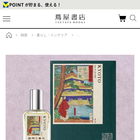
雑貨
暮らし・インテリア
アロマディフューザー・フレグランス
>
>
>
>
トップ