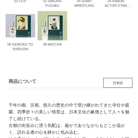
01 FUJI
02 SAKURA
04 SUMO
05 KABUKI
FUGAKU
WRESTLING
ACTOR OTANI
ONIJI III
06 GEIKOKU TO
08 MATCHA
SHIRUSHI
商品について
日本語
千年の都、京都。悠久の歴史の中で受け継がれてきた寺社や庭
園、四季折々の美しい情景は、日本文化の象徴として人々を魅
了し続けている。
古都の街並みに漂う気配は、厳かでありながらもどこか温か
く、訪れる者の心を静かに包み込む。