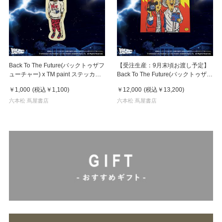
Back To The Future(バックトゥザフ
【受注生産：9月末頃お渡し予定】
ューチャー) x TM paint ステッカー
Back To The Future(バックトゥザフ
Linda(リンダ)
ューチャー) x TM paint キャンバス
￥1,000
(税込
￥1,100
)
￥12,000
(税込
￥13,200
)
Marty & Doc(マーティ＆ドク)
六本松 蔦屋書店
六本松 蔦屋書店