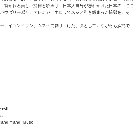
、紡がれる美しい旋律と歌声は、日本人自身が忘れかけた日本の「ここ
パウダリー感と、オレンジ、ネロリでスッと引き締まった輪郭を、そし
ー、イランイラン、ムスクで創り上げた、凛としていながらも妖艶で、
roli
osa
,Ylang Ylang, Musk