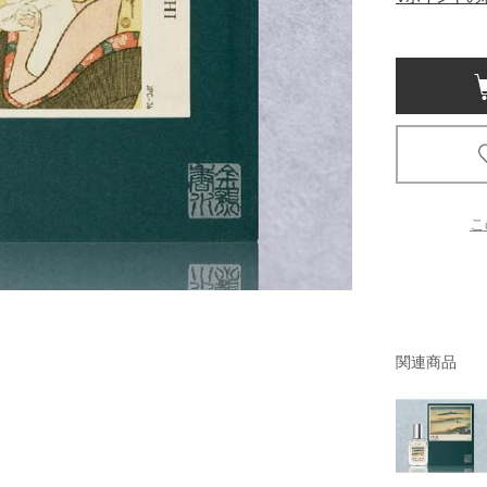
京都
電
書店
品
京都
蔦屋
ギフト
こ
梅田
書店
枚方
関連商品
書店
広島