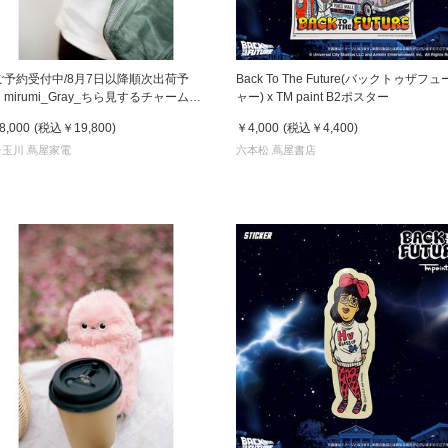
ご予約受付中/8月7日以降順次出荷予
Back To The Future(バックトゥザフ
mirumi_Gray_ちら見するチャームロ
ャー) x TM paint B2ポスター
ット「みるみ」グレー
8,000
(税込
￥19,800
)
￥4,000
(税込
￥4,400
)
子玉川 蔦屋家電
六本松 蔦屋書店