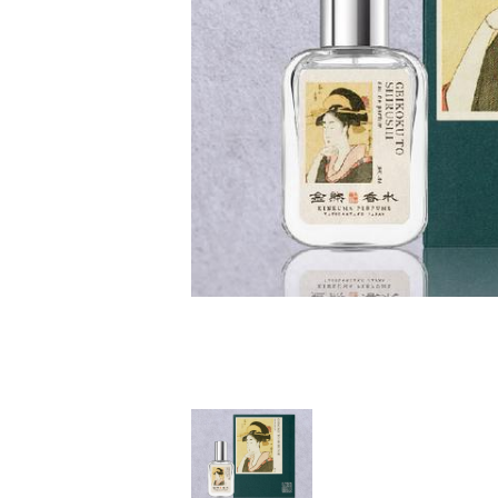
家
食
e