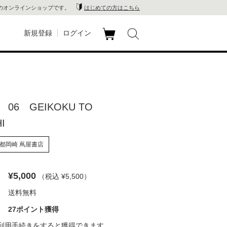
のオンラインショップです。
はじめての方はこちら
新規登録
ログイン
カ
玉川
ート
家電
06 GEIKOKU TO
山 蔦
I
店
都岡崎 蔦屋書店
 蔦屋
¥5,000
（税込 ¥5,500
）
送料無料
木 蔦
27ポイント獲得
店
利用手続き
をすると獲得できます