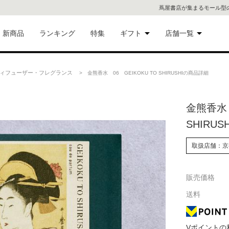
蔦屋書店が集まるモール型
新商品
ランキング
特集
ギフト
店舗一覧
二子
術品
ギフトにおすすめ
ィフューザー・フレグランス
> 金熊香水 06 GEIKOKU TO SHIRUSHIの商品詳細
蔦屋
eギフト
金熊香水 
代官
SHIRUSH
屋書
像・音
取扱店舗：京
銀座
販売価格
書店
具
送料
六本
貨
屋書
Vポイントの