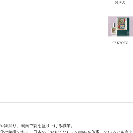
01 FUJI
書店
六本
屋書
07 KYOTO
や舞踊り、演奏で宴を盛り上げる職業。
化の象徴であり、日本の「おもてなし」の精神を体現しているとも言え