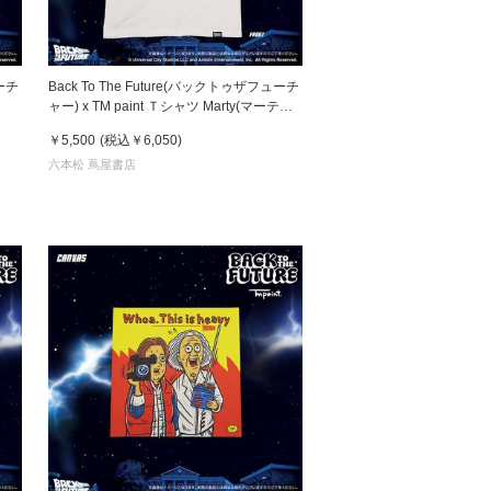
ューチ
Back To The Future(バックトゥザフューチ
ャー) x TM paint Ｔシャツ Marty(マーティ)
& Doc(ドク)
￥5,500
(税込
￥6,050
)
六本松 蔦屋書店