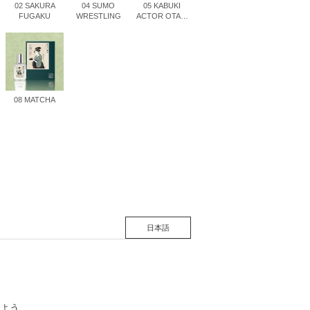
02 SAKURA
04 SUMO
05 KABUKI
FUGAKU
WRESTLING
ACTOR OTANI
ONIJI III
松 蔦
店
08 MATCHA
日本語
よう。