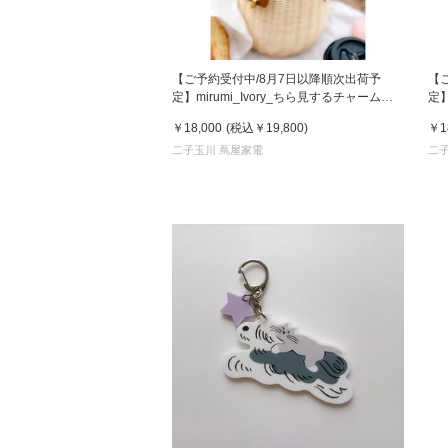
【ご予約受付中/8月7日以降順次出荷予
【
定】mirumi_Ivory_ちら見するチャームロ
定】
ボット「みるみ」アイボリー
ボ
￥18,000
(税込
￥19,800
)
￥1
二子玉川 蔦屋家電
二