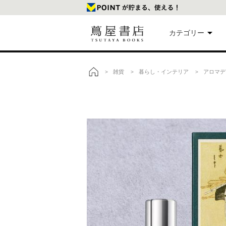
カテゴリー
美
雑貨
暮らし・インテリア
アロマデ
>
>
>
トップ
本
映
楽
文
雑