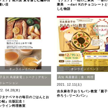
フェア】堀川波 夏を愉しむ編み目
【フェア】一粒のご褒美 一冊の
縫い目
褒美 ～dari Kのチョコレート
しむ物語
オンラインイベント
オンラインイベント
子玉川 蔦屋家電｜トーク｜デモン
高知 蔦屋書店｜食・料理
トレーション
2021. 12.11(土)
22. 04.28(木)
吉永麻衣子おうちパン教室「親子
作ろう♪リースパン」
ワタナベマキの毎日のごはんとお
つ帖』出版記念！
ンライン料理教室