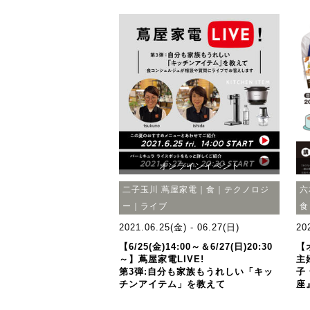
オンラインイベント
二子玉川 蔦屋家電｜食｜テクノロジ
六
ー｜ライブ
食
2021.06.25(金) - 06.27(日)
20
【6/25(金)14:00～＆6/27(日)20:30
【
～】蔦屋家電LIVE!
主
第3弾:自分も家族もうれしい「キッ
子
チンアイテム」を教えて
座