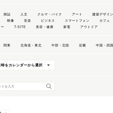
雑誌
人文
クルマ・バイク
アート
建築デザイ
映像
音楽
ビジネス
スマートフォン
カフェ
リー
T-SITE
美容・健康
家電
アウトドア
関東
北海道・東北
中部・北陸
近畿
中国・四
日時をカレンダーから選択
ード検索