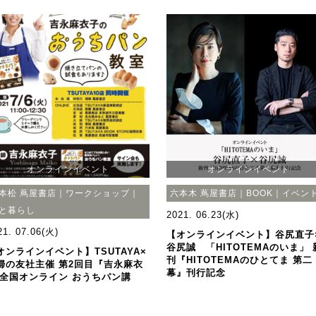
オンラインイベント
オンラインイベント
本松 蔦屋書店｜ワークショップ｜
六本木 蔦屋書店｜BOOK｜イベン
と暮らし
2021. 06.23(水)
21. 07.06(火)
【オンラインイベント】谷尻直子
谷尻誠 「HITOTEMAのいま」 
オンラインイベント】TSUTAYA×
刊『HITOTEMAのひとてま 第二
婦の友社主催 第2回目『吉永麻衣
幕』刊行記念
 全国オンライン おうちパン講
』