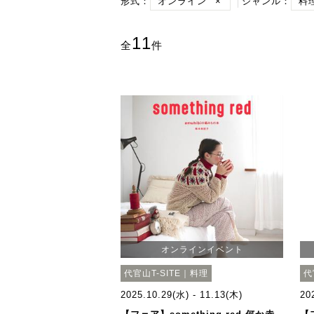
形式：
オンライン
×
ジャンル：
料
11
全
件
オンラインイベント
代官山T-SITE｜料理
代
2025.10.29(水) - 11.13(木)
20