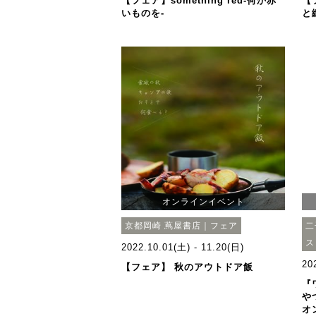
【フェア】something red‐何か赤
【
いものを‐
と
オンラインイベント
京都岡崎 蔦屋書店｜フェア
二
ス
2022.10.01(土) - 11.20(日)
20
【フェア】 秋のアウトドア飯
『
や
オ