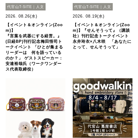
代官山T-SITE｜人文
代官山T-SITE｜人文
2026. 08.26(水)
2026. 08.19(水)
【イベント＆オンライン(Zoo
【イベント＆オンライン(Zoo
m)】
m)】『せんそうって』（講談
『言葉を武器にする経営。』
社）刊行記念トークイベント
(日経BP)刊行記念梅田悟司ト
永井玲衣×八木咲 「あなたに
ークイベント 「ひとが集まる
とって、せんそうって」
リーダーは 何を語っている
のか？」 ゲストスピーカー：
安達裕哉氏（ワークワンダー
ス代表取締役）