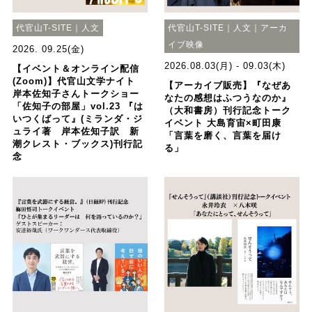
代官山T-SITE｜人文
代官山T-SITE｜人文｜アーカ
イブ映像
2026. 09.25(金)
2026.08.03(月) - 09.03(木)
【イベント＆オンライン配信
(Zoom)】代官山文学ナイト
【アーカイブ販売】『なぜあ
岸本佐知子さんトークショー
なたの感想はふつうなのか』
「佐知子の部屋」vol.23 『は
（大和書房）刊行記念トーク
いつくばって』(ミランダ・ジ
イベント 大島育宙×町田康
ュライ著 岸本佐知子訳 新
「言葉を磨く、言葉を届け
潮クレスト・ブックス)刊行記
る」
念