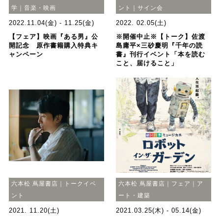
学｜音楽・映画
ント｜サイン会
2022.11.04(金) - 11.25(金)
2022. 02.05(土)
【フェア】映画『ある男』公
※開催中止※【トーク】佐渡
開記念 原作書籍購入特典キ
島庸平×三砂慶明『千年の読
ャンペーン
書』刊行イベント「本を読む
こと、届けること」
六本松 蔦屋書店｜トークイベ
六本松 蔦屋書店｜フェア｜ア
ント
ート・建築
2021. 11.20(土)
2021.03.25(木) - 05.14(金)