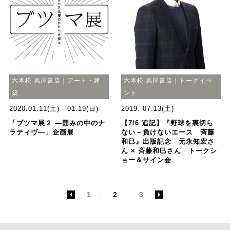
六本松 蔦屋書店｜アート・建
六本松 蔦屋書店｜トークイベ
築
ント
2020.01.11(土) - 01.19(日)
2019. 07.13(土)
「ブツマ展２ ―囲みの中のナ
【7/6 追記】『野球を裏切ら
ラティヴ―」企画展
ない－負けないエース 斉藤
和巳』出版記念 元永知宏さ
ん × 斉藤和巳さん トークシ
ョー＆サイン会
<
1
2
3
>