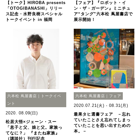
【トーク】HIROBA presents
【フェア】『ロボット・イ
「OTOGIBANASHI」リリー
ン・ザ・ガーデン』ミニチュ
ス記念・水野良樹スペシャル
ア“タング”六本松 蔦屋書店で
トークイベント in 福岡
展示開始！
六本松 蔦屋書店｜トークイベ
六本松 蔦屋書店｜フェア
ント
2020.07.21(火) - 08.31(月)
2020. 08.09(日)
最果タヒ選書フェア －忘れ
ていたことさえ忘れてしまっ
松居大悟×ジェーン・スー
ていたことを思い出すための
「息子と父、娘と父。家族っ
本。－
てなに？」 『またね家族』
（講談社）刊行記念