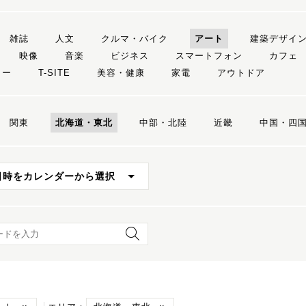
雑誌
人文
クルマ・バイク
アート
建築デザイ
映像
音楽
ビジネス
スマートフォン
カフェ
リー
T-SITE
美容・健康
家電
アウトドア
関東
北海道・東北
中部・北陸
近畿
中国・四
日時をカレンダーから選択
ード検索