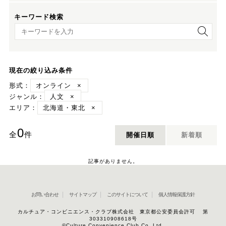
キーワード検索
キーワード検索
現在の絞り込み条件
形式：
オンライン
×
ジャンル：
人文
×
エリア：
北海道・東北
×
0
全
件
開催日順
新着順
記事がありません。
お問い合わせ
サイトマップ
このサイトについて
個人情報保護方針
カルチュア・コンビニエンス・クラブ株式会社 東京都公安委員会許可 第
303310908618号
©Culture Convenience Club Co.,Ltd.