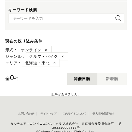
キーワード検索
キーワード検索
現在の絞り込み条件
形式：
オンライン
×
ジャンル：
クルマ・バイク
×
エリア：
北海道・東北
×
0
全
件
開催日順
新着順
記事がありません。
お問い合わせ
サイトマップ
このサイトについて
個人情報保護方針
カルチュア・コンビニエンス・クラブ株式会社 東京都公安委員会許可 第
303310908618号
©Culture Convenience Club Co.,Ltd.