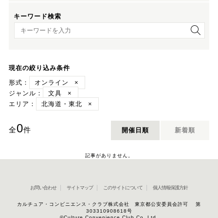
キーワード検索
キーワード検索
現在の絞り込み条件
形式：
オンライン
×
ジャンル：
文具
×
エリア：
北海道・東北
×
0
全
件
開催日順
新着順
記事がありません。
お問い合わせ
サイトマップ
このサイトについて
個人情報保護方針
カルチュア・コンビニエンス・クラブ株式会社 東京都公安委員会許可 第
303310908618号
©Culture Convenience Club Co.,Ltd.