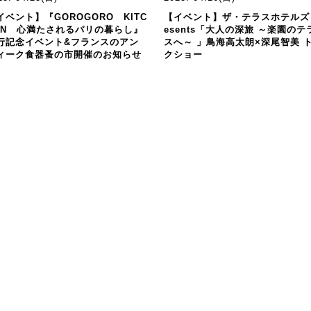
イベント】『GOROGORO KITC
【イベント】ザ・テラスホテルズ 
EN 心満たされるパリの暮らし』
esents「大人の深旅 ～楽園のテ
行記念イベント&フランスのアン
スへ～ 」鳥海高太朗×深尾智美 
ィーク食器蚤の市開催のお知らせ
クショー