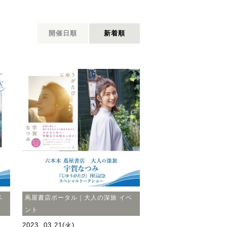
開催日順
新着順
ベ
蔦屋書店ポータル｜大人の深旅 イベ
ント
2023. 03.21(火)