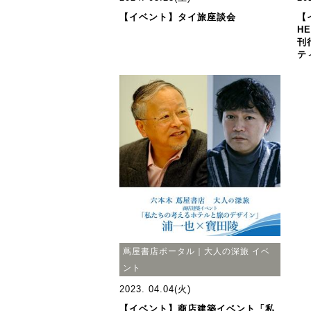
【イベント】タイ旅座談会
【
H
刊
テ
蔦屋書店ポータル｜大人の深旅 イベ
ント
2023. 04.04(火)
【イベント】商店建築イベント「私