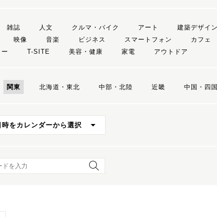
雑誌
人文
クルマ・バイク
アート
建築デザイ
映像
音楽
ビジネス
スマートフォン
カフェ
リー
T-SITE
美容・健康
家電
アウトドア
関東
北海道・東北
中部・北陸
近畿
中国・四
日時をカレンダーから選択
ード検索