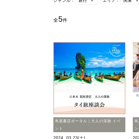
ジャンル：
旅行
×
エリア：
関東
×
5
全
件
蔦屋書店ポータル｜大人の深旅 イベ
蔦
ント
ン
2024. 03.23(土)
20