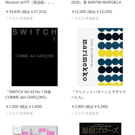
Museum at FIT（英語版）』
2026』著 MARTIN MARGIELA
Taschen America Llc
￥24,830
(税込
￥27,313
)
￥12,000
(税込
￥13,200
)
二子玉川 蔦屋家電
二子玉川 蔦屋家電
『SWITCH Vol.44 No.7 特集
『マリメッコ パターンとデザイナ
COMME des GARÇONS』
ーたち』
￥1,500
(税込
￥1,650
)
￥3,900
(税込
￥4,290
)
二子玉川 蔦屋家電
二子玉川 蔦屋家電