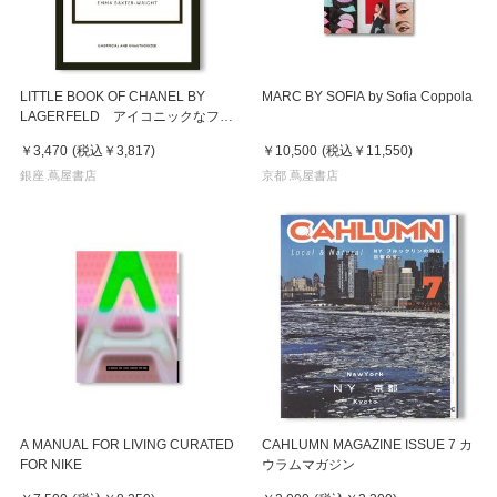
LITTLE BOOK OF CHANEL BY
MARC BY SOFIA by Sofia Coppola
LAGERFELD アイコニックなファ
ッションデザイナー、カール・ラガ
￥3,470
(税込
￥3,817
)
￥10,500
(税込
￥11,550
)
ーフェルドの物語
銀座 蔦屋書店
京都 蔦屋書店
A MANUAL FOR LIVING CURATED
CAHLUMN MAGAZINE ISSUE 7 カ
FOR NIKE
ウラムマガジン