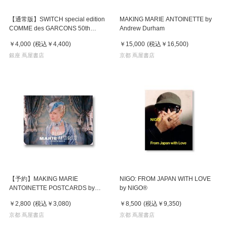
【通常版】SWITCH special edition
MAKING MARIE ANTOINETTE by
COMME des GARCONS 50th
Andrew Durham
Anniversary Issue コム デ ギャル
￥4,000
(税込
￥4,400
)
￥15,000
(税込
￥16,500
)
ソン設立50周年記念『SWITCH』特
別編集号
銀座 蔦屋書店
京都 蔦屋書店
【予約】MAKING MARIE
NIGO: FROM JAPAN WITH LOVE
ANTOINETTE POSTCARDS by
by NIGO®
Andrew Durham ※2026年9月中旬
￥2,800
(税込
￥3,080
)
￥8,500
(税込
￥9,350
)
～下旬頃発送予定
京都 蔦屋書店
京都 蔦屋書店