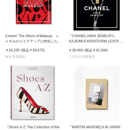
Chanel. The Allure of Makeup シ
『CHANEL:HIGH JEWELRY』
ャネルのメイクアップに特化した書
JULIE/MUCKENSTURM LEVOYER
籍
(THAMES & HUDSON)
￥26,250
(税込
￥28,875
)
￥38,460
(税込
￥42,306
)
銀座 蔦屋書店
二子玉川 蔦屋家電
『Shoes A-Z: The Collection of the
『MARTIN MARGIELA IN JAPAN