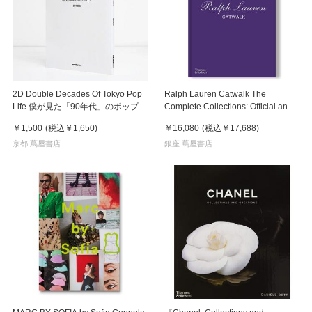
2D Double Decades Of Tokyo Pop
Ralph Lauren Catwalk The
Life 僕が見た「90年代」のポップカ
Complete Collections: Official and
ルチャー
Authorized ラルフ ローレン キャッ
￥1,500
(税込
￥1,650
)
￥16,080
(税込
￥17,688
)
トウォーク ザ コンプリート コレク
京都 蔦屋書店
ションズ
銀座 蔦屋書店