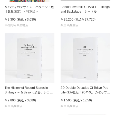
リバティのデザイン・パターン・色
Benoit Peverelli: CHANEL - Fittings
【数量限定】＜特別版＞
and Backstage シャネル
￥3,300
(税込
￥3,630
)
￥25,200
(税込
￥27,720
)
京都岡崎 蔦屋書店
銀座 蔦屋書店
The History of Record Stores in
2D Double Decades Of Tokyo Pop
Shibuya ～ & Beyond渋谷、レコー
Life 僕が見た「90年代」のポップカ
ド店の歴史、そして、それ以上の何
ルチャー 鈴木哲也（著）
￥2,800
(税込
￥3,080
)
￥1,500
(税込
￥1,650
)
か
銀座 蔦屋書店
銀座 蔦屋書店