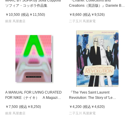
MARC BY SOFIA by Sofia Coppola
『Chanel: Collections and
ソフィア・コッポラ作品集
Creations（英語版）』Daniele Bott
( Thames & Hudson)
￥10,500
(税込
￥11,550
)
￥8,660
(税込
￥9,526
)
銀座 蔦屋書店
二子玉川 蔦屋家電
A MANUAL FOR LIVING CURATED
『The Yves Saint Laurent
FOR NIKE（ナイキ） A Magazine
Revolution: The Story of 'Le
Curated By
Smoking'』
￥7,500
(税込
￥8,250
)
￥4,200
(税込
￥4,620
)
銀座 蔦屋書店
二子玉川 蔦屋家電