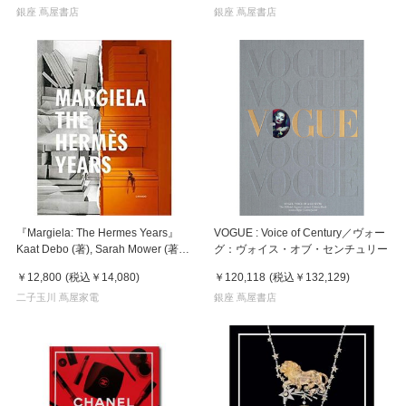
銀座 蔦屋書店
銀座 蔦屋書店
『Margiela: The Hermes Years』
VOGUE : Voice of Century／ヴォー
Kaat Debo (著), Sarah Mower (著),
グ：ヴォイス・オブ・センチュリー
Rebecca Arnold (著),
￥12,800
(税込
￥14,080
)
￥120,118
(税込
￥132,129
)
二子玉川 蔦屋家電
銀座 蔦屋書店