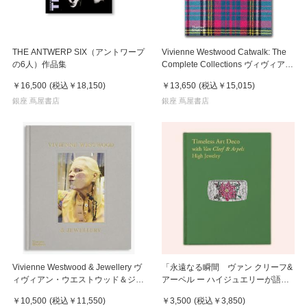
THE ANTWERP SIX（アントワープ
Vivienne Westwood Catwalk: The
の6人）作品集
Complete Collections ヴィヴィアン
ウエストウッド・キャットウォーク
￥16,500
(税込
￥18,150
)
￥13,650
(税込
￥15,015
)
：コンプリートコレクションアーカ
銀座 蔦屋書店
イブ
銀座 蔦屋書店
Vivienne Westwood & Jewellery ヴ
「永遠なる瞬間 ヴァン クリーフ&
ィヴィアン・ウエストウッド＆ジュ
アーペル ー ハイジュエリーが語る
エリー
アール・デコ」公式図録
￥10,500
(税込
￥11,550
)
￥3,500
(税込
￥3,850
)