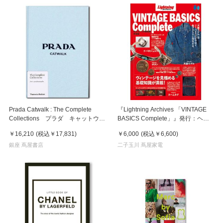
Prada Catwalk : The Complete
『Lightning Archives 「VINTAGE
Collections プラダ キャットウォ
BASICS Complete」』発行：ヘリ
ーク
テージ
￥16,210
(税込
￥17,831
)
￥6,000
(税込
￥6,600
)
銀座 蔦屋書店
二子玉川 蔦屋家電