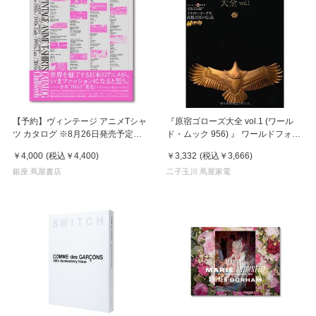
【予約】ヴィンテージ アニメTシャ
『原宿ゴローズ大全 vol.1 (ワール
ツ カタログ ※8月26日発売予定
ド・ムック 956) 』 ワールドフォト
（発売後順次発送）
プレス
￥4,000
(税込
￥4,400
)
￥3,332
(税込
￥3,666
)
銀座 蔦屋書店
二子玉川 蔦屋家電