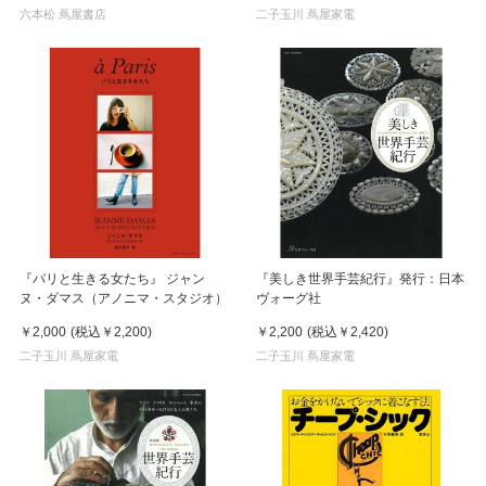
六本松 蔦屋書店
）
二子玉川 蔦屋家電
『パリと生きる女たち』 ジャン
『美しき世界手芸紀行』発行：日本
ヌ・ダマス（アノニマ・スタジオ）
ヴォーグ社
￥2,000
(税込
￥2,200
)
￥2,200
(税込
￥2,420
)
二子玉川 蔦屋家電
二子玉川 蔦屋家電