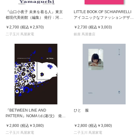
『山口小夜子 未来を着る人』東京
LITTLE BOOK OF SCHIAPARELLI
都現代美術館（編集） 発行：河出
アイコニックなファッションデザイ
書房新社
ナー・スキャパレリの物語
￥2,700
(税込
￥2,970
)
￥2,730
(税込
￥3,003
)
二子玉川 蔦屋家電
銀座 蔦屋書店
『BETWEEN LINE AND
ひとゝ服
PATTERN』NOMA t.d.(著/文) 発
行：ＨｅＨｅ
￥2,800
(税込
￥3,080
)
￥2,800
(税込
￥3,080
)
二子玉川 蔦屋家電
二子玉川 蔦屋家電