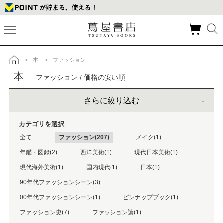
本
ファッション
>
>
トップ
本
ファッション / 価格の安い順
さらに絞り込む
カテゴリを選択
全て
ファッション(207)
メイク(1)
年鑑・図録(2)
西洋美術(1)
現代日本美術(1)
現代海外美術(1)
国内現代(1)
日本(1)
90年代ファッションシーン(3)
00年代ファッションシーン(1)
ピンナップブック(1)
ファッション史(7)
ファッション論(1)