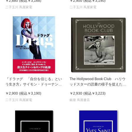
￥2,880
(税込
￥3,168
)
￥2,900
(税込
￥3,190
)
Publishing)
二子玉川 蔦屋家電
二子玉川 蔦屋家電
『ドラァグ 「自分を信じる」とい
The Hollywood Book Club ハリウ
う生き方』サイモン・ドゥーナン
ッドスターの読書の様子を捉えた写
(著/文) フリーダ・ピープル(翻訳)
真集
￥2,900
(税込
￥3,190
)
￥2,930
(税込
￥3,223
)
発行： グラフィック社
二子玉川 蔦屋家電
銀座 蔦屋書店