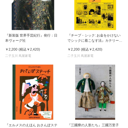
『新装版 世界手芸紀行』発行：日
『チープ・シック: お金をかけない
本ヴォーグ社
でシックに着こなす法』カテリー
ヌ・ミリネア＆キャロル・トロイ /
￥2,200
(税込
￥2,420
)
￥2,200
(税込
￥2,420
)
著, 片岡 義男/訳
二子玉川 蔦屋家電
二子玉川 蔦屋家電
『エルメスのえほん おさんぽステ
『三國寮の人形たち』三國万里子