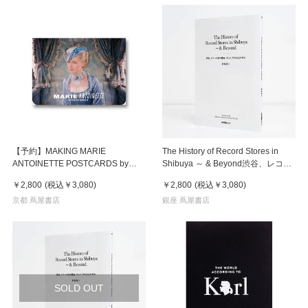
【予約】MAKING MARIE
The History of Record Stores in
ANTOINETTE POSTCARDS by
Shibuya ～ & Beyond渋谷、レコー
Andrew Durham ※2026年9月中旬
ド店の歴史、そして、それ以上の何
￥2,800
(税込
￥3,080
)
￥2,800
(税込
￥3,080
)
～下旬頃発送予定
か
京都 蔦屋書店
銀座 蔦屋書店
SOLD OUT