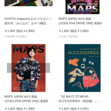
OYATTU magazine おやつマガジン
MAPS JAPAN Vol.9 表紙
創刊号「みんなの、おやつ物語」雑
LEO(ALPHA DRIVE ONE) 表紙A
誌
￥1,800
(税込
￥1,980
)
￥1,800
(税込
￥1,980
)
京都岡崎 蔦屋書店
六本松 蔦屋書店
SOLD OUT
MAPS JAPAN Vol.9 表紙
『50 WAYS TO WEAR
LEO(ALPHA DRIVE ONE) 表紙B
ACCESSORIES（英語版）』
LAUREN
￥1,800
(税込
￥1,980
)
￥1,820
(税込
￥2,002
)
FRIEDMAN（CHRONICLE BOOKS