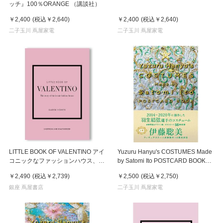
ッチ』100％ORANGE （講談社）
￥2,400
(税込
￥2,640
)
￥2,400
(税込
￥2,640
)
二子玉川 蔦屋家電
二子玉川 蔦屋家電
LITTLE BOOK OF VALENTINO アイ
Yuzuru Hanyu's COSTUMES Made
コニックなファッションハウス、ヴ
by Satomi Ito POSTCARD BOOK
ァレンティノの物語
上巻
￥2,490
(税込
￥2,739
)
￥2,500
(税込
￥2,750
)
銀座 蔦屋書店
二子玉川 蔦屋家電