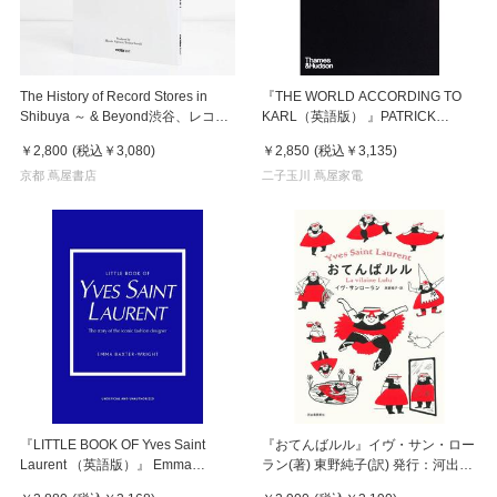
The History of Record Stores in
『THE WORLD ACCORDING TO
Shibuya ～ & Beyond渋谷、レコー
KARL（英語版） 』PATRICK
ド店の歴史、そして、それ以上の何
MAURIES（THAMES &
￥2,800
(税込
￥3,080
)
￥2,850
(税込
￥3,135
)
か
HUDSON）
京都 蔦屋書店
二子玉川 蔦屋家電
『LITTLE BOOK OF Yves Saint
『おてんばルル』イヴ・サン・ロー
Laurent （英語版）』 Emma
ラン(著) 東野純子(訳) 発行：河出書
Baxter-Wright ( Welbeck
房新社