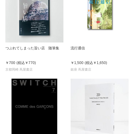
つぶれてしまった旨い店 随筆集
流行通信
￥700
(税込
￥770
)
￥1,500
(税込
￥1,650
)
京都岡崎 蔦屋書店
銀座 蔦屋書店