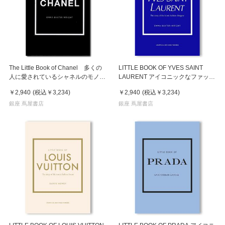
The Little Book of Chanel 多くの
LITTLE BOOK OF YVES SAINT
人に愛されているシャネルのモノグ
LAURENT アイコニックなファッシ
ラフ
ョンデザイナー、イヴ・サンローラ
￥2,940
(税込
￥3,234
)
￥2,940
(税込
￥3,234
)
ンの物語
銀座 蔦屋書店
銀座 蔦屋書店