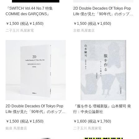
『SWITCH Vol.44 No.7 特集
2D Double Decades Of Tokyo Pop
COMME des GARÇONS』
Life 僕が見た「90年代」のポップカ
ルチャー
￥1,500
(税込
￥1,650
)
￥1,500
(税込
￥1,650
)
二子玉川 蔦屋家電
京都 蔦屋書店
2D Double Decades Of Tokyo Pop
『服を作る 増補新版』山本耀司 発
Life 僕が見た「90年代」のポップカ
行：中央公論新社
ルチャー 鈴木哲也（著）
￥1,500
(税込
￥1,650
)
￥1,600
(税込
￥1,760
)
銀座 蔦屋書店
二子玉川 蔦屋家電