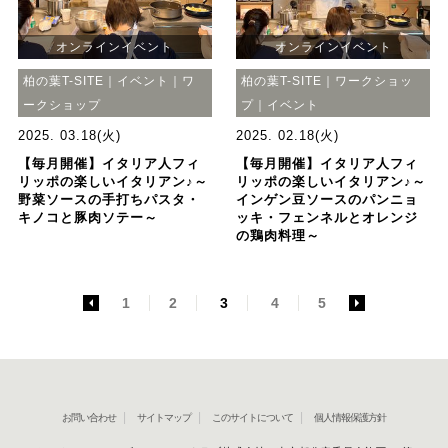
オンラインイベント
オンラインイベント
柏の葉T-SITE｜イベント｜ワ
柏の葉T-SITE｜ワークショッ
ークショップ
プ｜イベント
2025. 03.18(火)
2025. 02.18(火)
【毎月開催】イタリア人フィ
【毎月開催】イタリア人フィ
リッポの楽しいイタリアン♪～
リッポの楽しいイタリアン♪～
野菜ソースの手打ちパスタ・
インゲン豆ソースのパンニョ
キノコと豚肉ソテー～
ッキ・フェンネルとオレンジ
の鶏肉料理～
<
1
2
3
4
5
>
お問い合わせ
サイトマップ
このサイトについて
個人情報保護方針