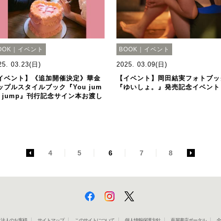
OOK｜イベント
BOOK｜イベント
25. 03.23(日)
2025. 03.09(日)
イベント】《追加開催決定》華金
【イベント】岡田結実フォトブッ
ップルスタイルブック『You jum
『ゆいしょ。』発売記念イベント
,I jump』刊行記念サイン本お渡し
<
4
5
6
7
8
>
法人のお客様
サイトマップ
このサイトについて
個人情報保護方針
蔦屋書店ポータル
全