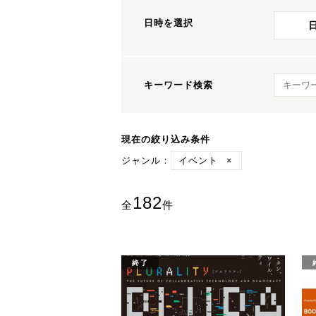
日時を選択
キーワ
キーワード検索
現在の絞り込み条件
ジャンル：
イベント
×
182
全
件
終了