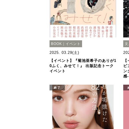
BOOK｜イベント
文
2025. 03.29(土)
20
【イベント】『菊池亜希子のありが1
【
0ふく、みせて！』 出版記念トーク
ビ
イベント
ン
感
終了