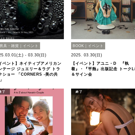
房具・雑貨｜イベント
BOOK｜イベント
25.03.01(土) - 03.30(日)
2025. 03.30(日)
イベント】ネイティブアメリカン
【イベント】アユニ・D 『執
ンテージ ジュエリー＆ラグ トラ
着』・『平熱』出版記念 トークLi
クショー 「CORNERS -美の共
＆サイン会
-」
終了
終了