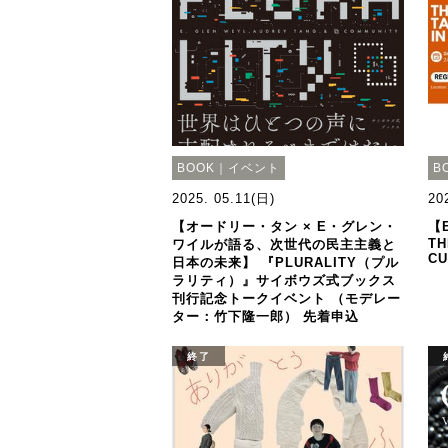
BOOK｜イベント
B
2025. 05.11(日)
20
【オードリー・タン × E・グレン・
【E
TH
ワイルが語る、次世代の民主主義と
CU
日本の未来】 『PLURALITY（プル
ラリティ）』サイボウズ式ブックス
刊行記念トークイベント （モデレー
ター：竹下隆一郎） 先着申込
終了