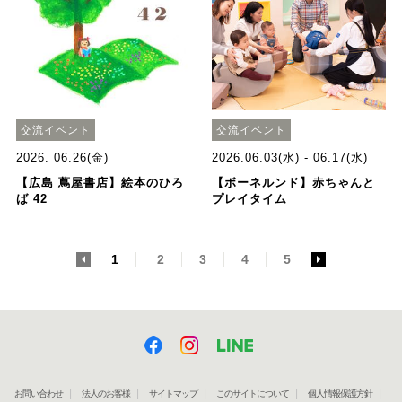
交流イベント
交流イベント
2026. 06.26(金)
2026.06.03(水) - 06.17(水)
【広島 蔦屋書店】絵本のひろ
【ボーネルンド】赤ちゃんと
ば 42
プレイタイム
<
1
2
3
4
5
>
お問い合わせ
法人のお客様
サイトマップ
このサイトについて
個人情報保護方針