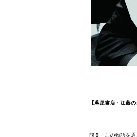
【蔦屋書店・江藤
問８ この物語を通