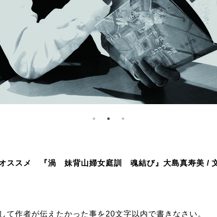
のオススメ
『渦 妹背山婦女庭訓 魂結び』
大島真寿美
/
して作者が伝えたかった事を20文字以内で書きなさい。