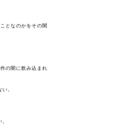
うことなのかをその闇
創作の闇に飲み込まれ
ない。
い。