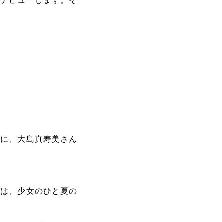
てデビューします。そ
。
家に、大島真寿美さん
には、少女のひと夏の