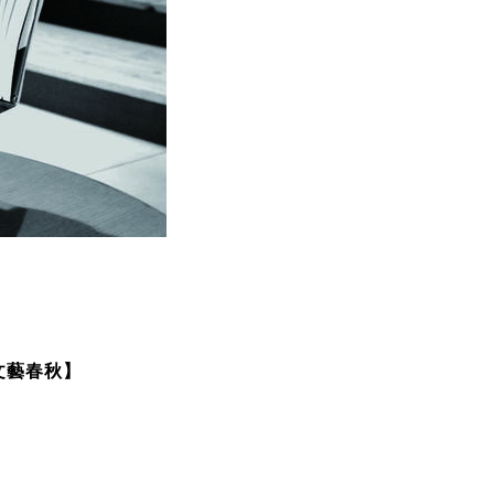
文藝春秋
】