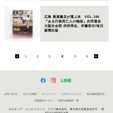
広島 蔦屋書店が選ぶ本 VOL.346
『ある行旅死亡人の物語』共同通信
大阪社会部 武田惇志、伊藤亜衣/毎日
新聞出版
<
1
2
3
4
5
6
>
お問い合わせ
法人のお客様
サイトマップ
このサイトについて
個人情報保護方針
蔦屋書店ポータル
全国の蔦屋書店 一覧
カルチュア・コンビニエンス・クラブ株式会社 東京都公安委員会許可 第
303310908618号