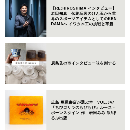
【RE:HIROSHIMA インタビュー】
岩田知真 伝統玩具のけん玉から世
界のスポーツアイテムとしてのKEN
DAMAへ イワタ木工の挑戦と革新
廣島蚤の市インタビュー味を刻する
広島 蔦屋書店が選ぶ本 VOL.347
『ちびゴリラのちびちび』ルース・
ボーンスタイン 作 岩田みみ 訳/ほ
るぷ出版