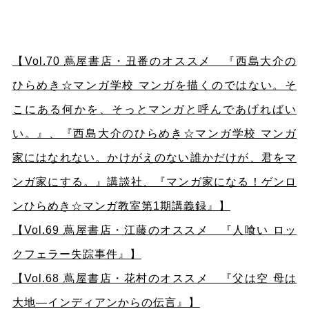
【Vol.70 蔦屋書店・丑番のオススメ 『西島大介の
ひらめき☆マンガ学校 マンガを描くのではない。そ
こにある何かを、そっとマンガと呼んであげればい
い。』、『西島大介のひらめき☆マンガ学校 マンガ
家にはなれない。かけがえのない誰かだけが、君をマ
ンガ家にする。』講談社、『マンガ家になる！ゲンロ
ンひらめき☆マンガ教室第1期講義録』】
【Vol.69 蔦屋書店・江藤のオススメ 『人喰い ロッ
クフェラー失踪事件』】
【Vol.68 蔦屋書店・花村のオススメ 『父は空 母は
大地―インディアンからの伝言』】