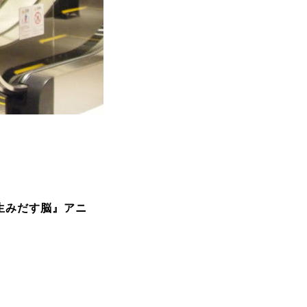
生みだす脳
』
アニ