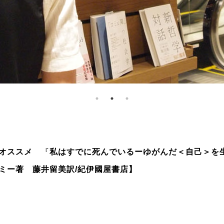
のオススメ
『
私はすでに死んでいるーゆがんだ＜自己＞を
ミー著 藤井留美訳
/
紀伊國屋書店
】