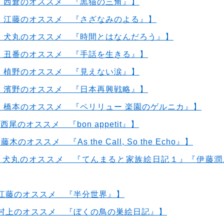
書店・ 西倉のオススメ 『黒猫の三角』】
書店・ 江藤のオススメ 『さざなみのよる』】
書店・ 犬丸のオススメ 『時間とはなんだろう』】
書店・ 丑番のオススメ 『手話を生きる』】
書店・ 植野のオススメ 『見えない涙』】
書店・ 濱野のオススメ 『日本再興戦略』
】
店・ 橋本のオススメ 『
ペリリュー 楽園のゲルニカ
』】
・西尾のオススメ 『bon appetit』】
藤木のオススメ 『As the Call, So the Echo』】
書店・犬丸のオススメ 『てんまると家族絵日記１』『伊藤
店・江藤のオススメ 『半分世界』】
店・村上のオススメ 『ぼくの鳥の巣絵日記』】