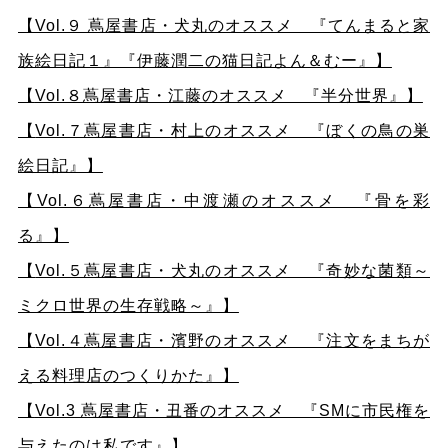
【Vol.９ 蔦屋書店・犬丸のオススメ 『てんまると家
族絵日記１』『伊藤潤二の猫日記よん＆むー』】
【
Vol.８蔦屋書店・江藤のオススメ 『半分世界』】
【
Vol.７蔦屋書店・村上のオススメ 『ぼくの鳥の巣
絵日記』】
【
Vol.６蔦屋書店・中渡瀬のオススメ 『骨を彩
る』】
【
Vol.５蔦屋書店・犬丸のオススメ 『奇妙な菌類～
ミクロ世界の生存戦略～』】
【
Vol.４蔦屋書店・濱野のオススメ 『注文をまちが
える料理店のつくりかた』】
【
Vol.3 蔦屋書店・丑番のオススメ 『SMに市民権を
与えたのは私です』】