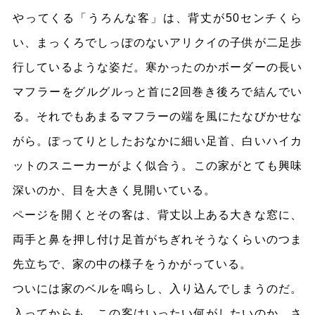
やってくる「うろんな客」は、背丈が50センチくら
い、まっくろでしっぽのないアリクイの子供が二足歩
行しているような姿だ。寒かったのかボーダーの長い
マフラーをグルグルっと首に2回巻き後ろで結んでい
る。それでもあまるマフラーの端を風にたなびかせな
がら。ぽってりとしたおなかに細い足首、白いハイカ
ットのスニーカーがよく似合う。この家がとても興味
深いのか、目を大きく見開いている。
ページを開くとその客は、背丈以上ある大きな窓に、
両手と鼻を押し付け足首がちぎれそうなくらいのつま
先立ちで、家の中の様子をうかがっている。
ついには家のベルを鳴らし、入り込んでしまうのだ。
入ってからも、この客はいったい何がしたいのか、さ