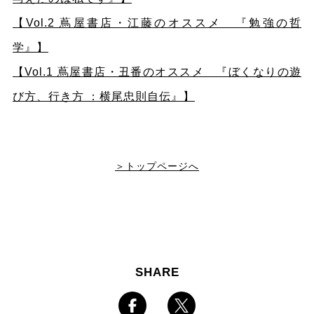
【Vol.2 蔦屋書店・江藤のオススメ 『
勉強の哲
学』】
【Vol.1 蔦屋書店・丑番のオススメ 『ぼくなりの遊
び方、行き方 ：横尾忠則自伝』】
＞トップページへ
SHARE