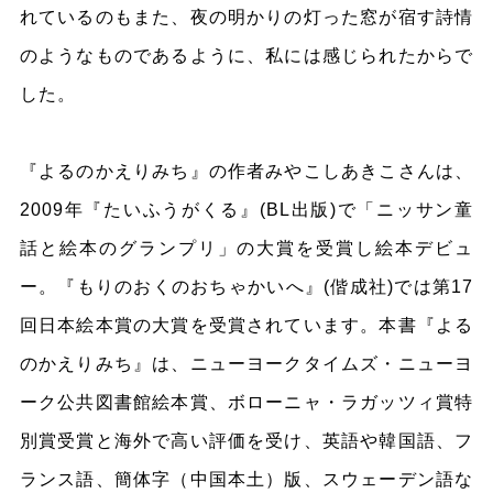
れているのもまた、夜の明かりの灯った窓が宿す詩情
のようなものであるように、私には感じられたからで
した。
『よるのかえりみち』の作者みやこしあきこさんは、
2009年『たいふうがくる』(BL出版)で「ニッサン童
話と絵本のグランプリ」の大賞を受賞し絵本デビュ
ー。『もりのおくのおちゃかいへ』(偕成社)では第17
回日本絵本賞の大賞を受賞されています。本書『よる
のかえりみち』は、ニューヨークタイムズ・ニューヨ
ーク公共図書館絵本賞、ボローニャ・ラガッツィ賞特
別賞受賞と海外で高い評価を受け、英語や韓国語、フ
ランス語、簡体字（中国本土）版、スウェーデン語な