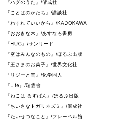
『ハグのうた』/偕成社
『ことばのかたち』/講談社
『わすれていいから』/KADOKAWA
『おおきな木』/あすなろ書房
『HUG』/サンリード
『空はみんなのもの』/ほるぷ出版
『王さまのお菓子』/世界文化社
『リジーと雲』/化学同人
『Life』/瑞雲舎
『ねこは るすばん』/ほるぷ出版
『ちいさなトガリネズミ』/偕成社
『たいせつなこと』/フレーベル館